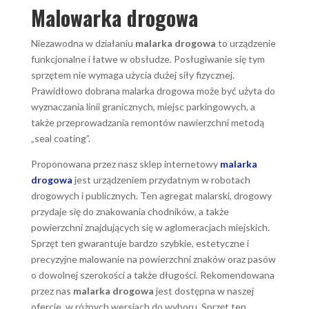
Malowarka drogowa
Niezawodna w działaniu
malarka drogowa
to urządzenie
funkcjonalne i łatwe w obsłudze. Posługiwanie się tym
sprzętem nie wymaga użycia dużej siły fizycznej.
Prawidłowo dobrana malarka drogowa może być użyta do
wyznaczania linii granicznych, miejsc parkingowych, a
także przeprowadzania remontów nawierzchni metodą
„seal coating”.
Proponowana przez nasz sklep internetowy
malarka
drogowa
jest urządzeniem przydatnym w robotach
drogowych i publicznych. Ten agregat malarski, drogowy
przydaje się do znakowania chodników, a także
powierzchni znajdujących się w aglomeracjach miejskich.
Sprzęt ten gwarantuje bardzo szybkie, estetyczne i
precyzyjne malowanie na powierzchni znaków oraz pasów
o dowolnej szerokości a także długości. Rekomendowana
przez nas
malarka drogowa
jest dostępna w naszej
ofercie, w różnych wersjach do wyboru. Sprzęt ten