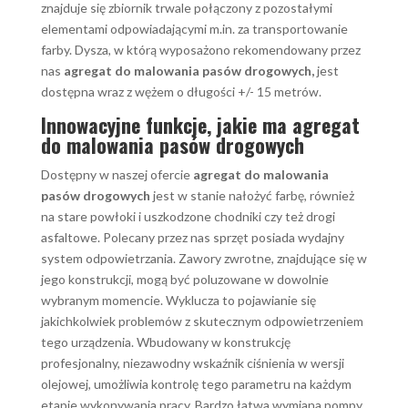
znajduje się zbiornik trwale połączony z pozostałymi
elementami odpowiadającymi m.in. za transportowanie
farby. Dysza, w którą wyposażono rekomendowany przez
nas
agregat do malowania pasów drogowych,
jest
dostępna wraz z wężem o długości +/- 15 metrów.
Innowacyjne funkcje, jakie ma agregat
do malowania pasów drogowych
Dostępny w naszej ofercie
agregat do malowania
pasów drogowych
jest w stanie nałożyć farbę, również
na stare powłoki i uszkodzone chodniki czy też drogi
asfaltowe. Polecany przez nas sprzęt posiada wydajny
system odpowietrzania. Zawory zwrotne, znajdujące się w
jego konstrukcji, mogą być poluzowane w dowolnie
wybranym momencie. Wyklucza to pojawianie się
jakichkolwiek problemów z skutecznym odpowietrzeniem
tego urządzenia. Wbudowany w konstrukcję
profesjonalny, niezawodny wskaźnik ciśnienia w wersji
olejowej, umożliwia kontrolę tego parametru na każdym
etapie wykonywania pracy. Bardzo łatwa wymiana pompy,