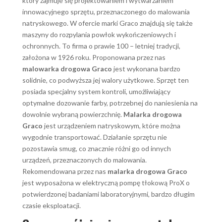
który zajmuje się projektowaniem i wytwarzaniem
innowacyjnego sprzętu, przeznaczonego do malowania
natryskowego. W ofercie marki Graco znajdują się także
maszyny do rozpylania powłok wykończeniowych i
ochronnych. To firma o prawie 100 – letniej tradycji,
założona w 1926 roku. Proponowana przez nas
malowarka drogowa Graco
jest wykonana bardzo
solidnie, co podwyższa jej walory użytkowe. Sprzęt ten
posiada specjalny system kontroli, umożliwiający
optymalne dozowanie farby, potrzebnej do naniesienia na
dowolnie wybraną powierzchnię.
Malarka drogowa
Graco
jest urządzeniem natryskowym, które można
wygodnie transportować. Działanie sprzętu nie
pozostawia smug, co znacznie różni go od innych
urządzeń, przeznaczonych do malowania.
Rekomendowana przez nas
malarka drogowa Graco
jest wyposażona w elektryczną pompę tłokową ProX o
potwierdzonej badaniami laboratoryjnymi, bardzo długim
czasie eksploatacji.